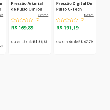
De
Pressão Arterial
Pressão Digital De
o
de Pulso Omron
Pulso G-Tech
h
Control HEM-6124
Smart Gp480Bt
ech
omron
g-tech
(
0
)
(
0
)
R$
169
,
89
R$
191
,
19
3
R$
56
,
63
4
R$
47
,
79
49
ar
Comprar
Comprar