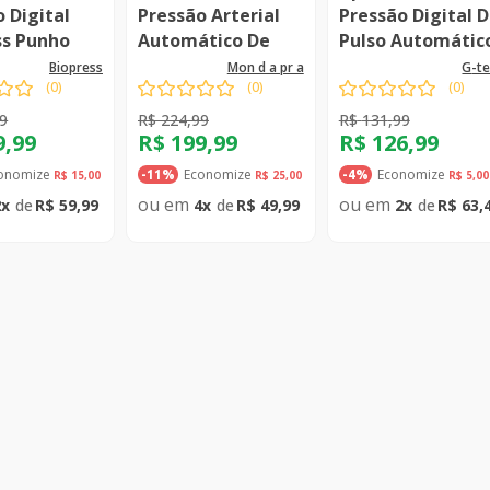
 Digital
Pressão Arterial
Pressão Digital 
ss Punho
Automático De
Pulso Automátic
Braço Hem-7122
Gp450Sp - G-Tec
biopress
mon d a pr a
g-t
(
0
)
(
0
)
(
0
)
9
R$
224
,
99
R$
131
,
99
9
,
99
R$
199
,
99
R$
126
,
99
onomize
Economize
Economize
R$
15
,
00
-
11%
R$
25
,
00
-
4%
R$
5
,
00
2
R$
59
,
99
4
R$
49
,
99
2
R$
63
,
Comprar
Comprar
Compr