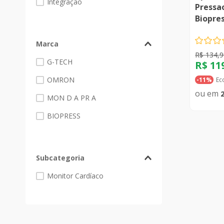
Integração
Pressao
Biopre
Mp050
Marca
R$
134
,
9
G-TECH
R$
11
OMRON
Ec
-
11%
MON D A PR A
BIOPRESS
Subcategoria
Monitor Cardíaco