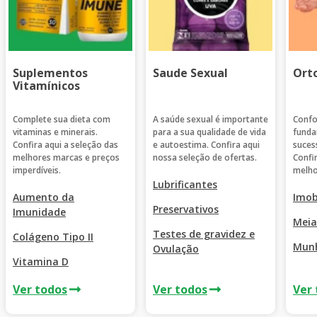
Suplementos
Saude Sexual
Ort
Vitamínicos
Complete sua dieta com
A saúde sexual é importante
Confo
vitaminas e minerais.
para a sua qualidade de vida
funda
Confira aqui a seleção das
e autoestima. Confira aqui
suces
melhores marcas e preços
nossa seleção de ofertas.
Confi
imperdíveis.
melho
Lubrificantes
Aumento da
Imob
Preservativos
Imunidade
Meia
Testes de gravidez e
Colágeno Tipo II
Munh
Ovulação
Vitamina D
Ver todos
Ver todos
Ver