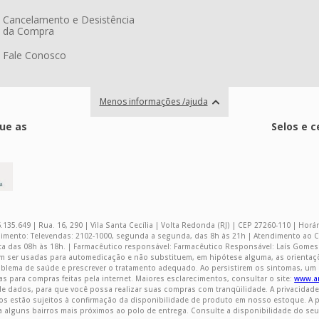
Cancelamento e Desistência
da Compra
Fale Conosco
Menos informações /ajuda
ue as
Selos e c
.135.649 | Rua. 16, 290 | Vila Santa Cecília | Volta Redonda (RJ) | CEP 27260-110 | Hor
ndimento: Televendas: 2102-1000, segunda a segunda, das 8h às 21h | Atendimento ao Cl
a das 08h às 18h. | Farmacêutico responsável: Farmacêutico Responsável: Laís Gomes H
em ser usadas para automedicação e não substituem, em hipótese alguma, as orientaç
oblema de saúde e prescrever o tratamento adequado. Ao persistirem os sintomas, um
 para compras feitas pela internet. Maiores esclarecimentos, consultar o site:
www.an
 dados, para que você possa realizar suas compras com tranqüilidade. A privacidade
estão sujeitos à confirmação da disponibilidade de produto em nosso estoque. A polí
a alguns bairros mais próximos ao polo de entrega. Consulte a disponibilidade do se