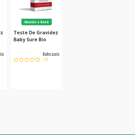
Mamãe e Bebê
ez
Teste De Gravidez
Baby Sure Bio
ste
baby sure
(
0
)
Indisponível