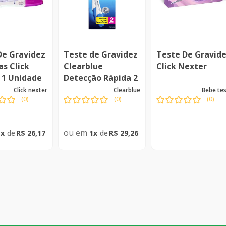
De Gravidez
Teste de Gravidez
Teste De Gravid
s Click
Clearblue
Click Nexter
 1 Unidade
Detecção Rápida 2
Unidades
click nexter
clearblue
bebe te
(
0
)
(
0
)
(
0
)
1
R$
26
,
17
1
R$
29
,
26
sponível
Indisponível
Indisponível