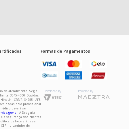
ertificados
Formas de Pagamentos
ário de Atendimento: Seg à
Developed by
Powered by
iente: 3345-4000, Dúvidas,
insch - CRF/RJ 34955 - AFE:
ões dadas pelo profissional
 médico deverá ser
visa.gov.br
. A Drogaria
 e a segurança dos clientes
tica de frete grátis se
u CEP no carrinho de