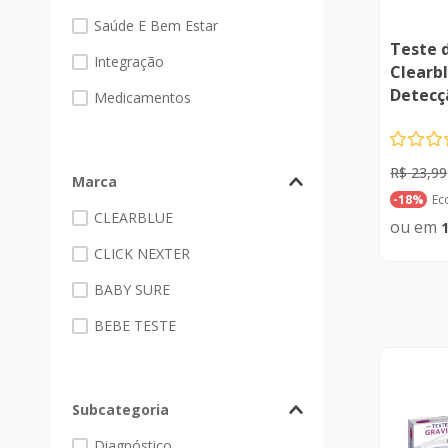
Saúde E Bem Estar
Teste 
Integração
Clearb
Detecç
Medicamentos
Unidad
R$
23
,
99
Marca
Ec
-
18%
CLEARBLUE
CLICK NEXTER
BABY SURE
BEBE TESTE
Subcategoria
Diagnóstico