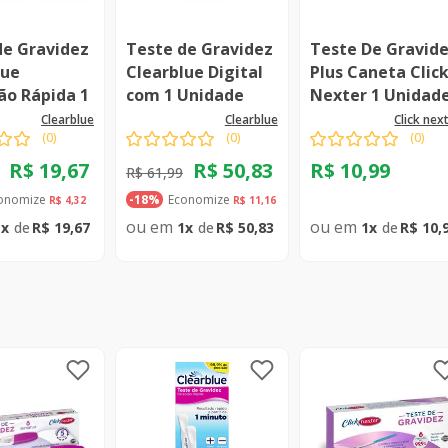
de Gravidez
Teste de Gravidez
Teste De Gravid
lue
Clearblue Digital
Plus Caneta Clic
ão Rápida 1
com 1 Unidade
Nexter 1 Unidad
e
clearblue
clearblue
click nex
(
0
)
(
0
)
(
0
)
R$
19
,
67
R$
50
,
83
R$
10
,
99
R$
61
,
99
onomize
Economize
R$
4
,
32
-
18%
R$
11
,
16
1
R$
19
,
67
1
R$
50
,
83
1
R$
10
,
Comprar
Comprar
Compr