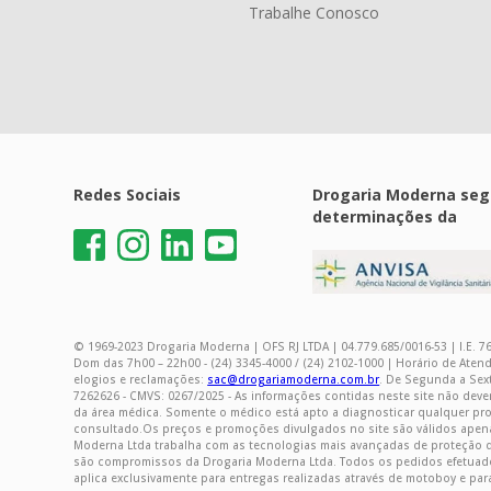
Trabalhe Conosco
Redes Sociais
Drogaria Moderna seg
determinações da
© 1969-2023 Drogaria Moderna | OFS RJ LTDA | 04.779.685/0016-53 | I.E. 76
Dom das 7h00 – 22h00 - (24) 3345-4000 / (24) 2102-1000 | Horário de Ate
elogios e reclamações:
sac@drogariamoderna.com.br
. De Segunda a Sext
7262626 - CMVS: 0267/2025 - As informações contidas neste site não dev
da área médica. Somente o médico está apto a diagnosticar qualquer pr
consultado.Os preços e promoções divulgados no site são válidos apenas
Moderna Ltda trabalha com as tecnologias mais avançadas de proteção de
são compromissos da Drogaria Moderna Ltda. Todos os pedidos efetuados 
aplica exclusivamente para entregas realizadas através de motoboy e par