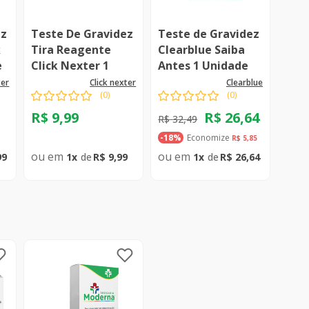
ez
Teste De Gravidez
Teste de Gravidez
k
Tira Reagente
Clearblue Saiba
e
Click Nexter 1
Antes 1 Unidade
Unidade
ter
click nexter
clearblue
(
0
)
(
0
)
R$
9
,
99
R$
26
,
64
R$
32
,
49
Economize
-
18%
R$
5
,
85
99
1
R$
9
,
99
1
R$
26
,
64
ar
Comprar
Comprar