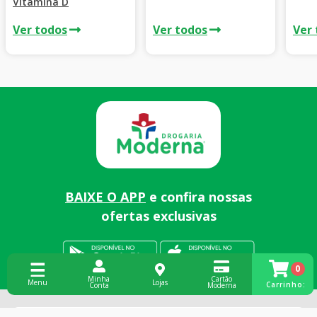
Vitamina D
Ver todos
Ver todos
Ver
BAIXE O APP
e confira nossas
ofertas exclusivas
0
Cartão
Minha
Lojas
Carrinho:
Moderna
Conta