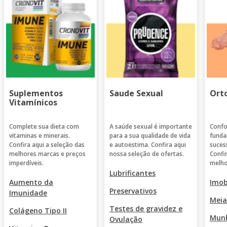
Suplementos
Saude Sexual
Ort
Vitamínicos
Complete sua dieta com
A saúde sexual é importante
Confo
vitaminas e minerais.
para a sua qualidade de vida
funda
Confira aqui a seleção das
e autoestima. Confira aqui
suces
melhores marcas e preços
nossa seleção de ofertas.
Confi
imperdíveis.
melho
Lubrificantes
Aumento da
Imob
Preservativos
Imunidade
Meia
Testes de gravidez e
Colágeno Tipo II
Munh
Ovulação