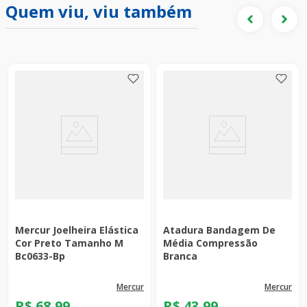
Quem viu, viu também
Mercur Joelheira Elástica
Atadura Bandagem De
Cor Preto Tamanho M
Média Compressão
Bc0633-Bp
Branca
mercur
mercur
R$
68
,
99
R$
43
,
99