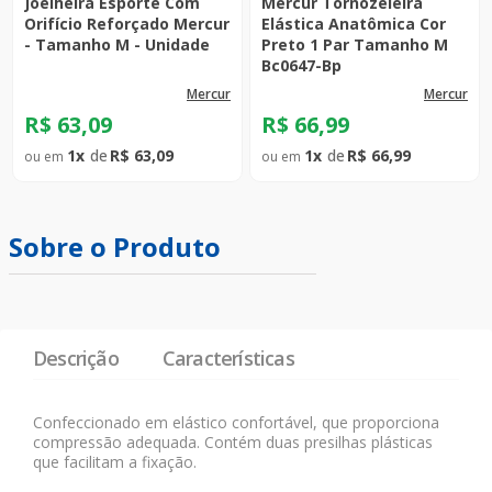
Joelheira Esporte Com
Mercur Tornozeleira
Orifício Reforçado Mercur
Elástica Anatômica Cor
- Tamanho M - Unidade
Preto 1 Par Tamanho M
Bc0647-Bp
mercur
mercur
R$
63
,
09
R$
66
,
99
1
R$
63
,
09
1
R$
66
,
99
Sobre o Produto
Descrição
Características
Confeccionado em elástico confortável, que proporciona
compressão adequada. Contém duas presilhas plásticas
que facilitam a fixação.