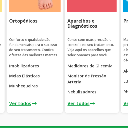
Ortopédicos
Aparelhos e
P
Diagnósticos
Conforto e qualidade são
Conte com mais precisão e
Ma
e
fundamentais para o sucesso
controle no seu tratamento.
pr
do seu tratamento. Confira
Veja aqui os aparelhos que
a 
ofertas das melhores marcas.
selecionamos para você.
es
of
Imobilizadores
Medidores de Glicemia
Ál
Meias Elásticas
Monitor de Pressão
Lu
Arterial
Munhequeiras
M
Nebulizadores
Ver todos
Ver todos
V