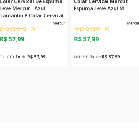
Colar Cervical De Espuma
Colar Cervical Mercut
Leve Mercur - Azul -
Espuma Leve Azul M
Tamanho P Colar Cervical
De Espuma Mercur - Azul
mercur
mercu
(
0
)
(
0
)
Tam P
R$
57
,
99
R$
57
,
99
1
R$
57
,
99
1
R$
57
,
99
Comprar
Comprar