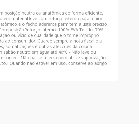
posição neutra ou anatômica de forma eficiente,
o em material leve com reforço interno para maior
anatômico e o fecho aderente permitem ajuste preciso
e.ComposiçãoReforço interno: 100% EVA.Tecido: 70%
ação ou vício de qualidade que o torne impróprio
nda ao consumidor. Guarde sempre a nota fiscal e a
ses, somatizações e outras afecções da coluna
om sabão neutro em água até 40ºC.- Não lave ou
m torcer.- Não passe a ferro nem utilize vaporização
uto.- Quando não estiver em uso, conserve ao abrigo