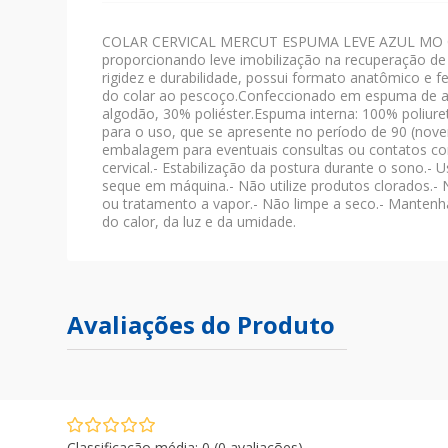
COLAR CERVICAL MERCUT ESPUMA LEVE AZUL MO Colar 
proporcionando leve imobilização na recuperação de 
rigidez e durabilidade, possui formato anatômico e 
do colar ao pescoço.Confeccionado em espuma de alt
algodão, 30% poliéster.Espuma interna: 100% poliure
para o uso, que se apresente no período de 90 (noven
embalagem para eventuais consultas ou contatos com 
cervical.- Estabilização da postura durante o sono.
seque em máquina.- Não utilize produtos clorados.- 
ou tratamento a vapor.- Não limpe a seco.- Mantenh
do calor, da luz e da umidade.
Avaliações do Produto
Classificação média: 0
(0 avaliações)