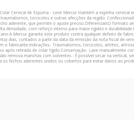
Cervical de Espuma - Leve Mercur mantém a espinha cervical em 
traumatismos, torcicolos e outras afecções da região. Confeccionad
fecho aderente, que permite o ajuste preciso.DiferenciaisO formato 
a densidade, com reforço interno para maior rigidez e durabilidad
tano.A Mercur garante este produto contra qualquer defeito de fabric
ta) dias, contados a partir da data da emissão da nota fiscal de ve
o fabricante.Indicações- Traumatismos, torcicolos, artrites, artro
- Uso após retirada de colar rígido.Conservação- Lave manualmente c
Não remova manchas com solventes.- É possível secar na vertical, se
a os fechos aderentes unidos ou cobertos para evitar danos ao prod