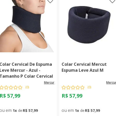
Colar Cervical De Espuma
Colar Cervical Mercut
Leve Mercur - Azul -
Espuma Leve Azul M
Tamanho P Colar Cervical
De Espuma Mercur - Azul
mercur
mercu
(
0
)
(
0
)
Tam P
R$
57
,
99
R$
57
,
99
1
R$
57
,
99
1
R$
57
,
99