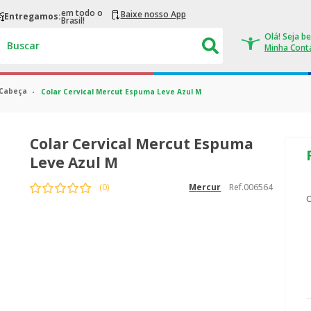
em todo o
Baixe nosso App
Entregamos:
Brasil!
Buscar
Cabeça
Colar Cervical Mercut Espuma Leve Azul M
Colar Cervical Mercut Espuma
Leve Azul M
Ref.
006564
(
0
)
mercur