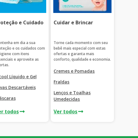
roteção e Cuidado
Cuidar e Brincar
ntenha em dia a sua
Torne cada momento com seu
oteção e os cuidados com
bebê mais especial com estas
higiene com itens
ofertas e garanta mais
senciais e aproveite as
conforto, qualidade e economia.
ertas.
Cremes e Pomadas
cool Líquido e Gel
Fraldas
vas Descartáveis
Lenços e Toalhas
áscaras
Umedecidas
er todos
Ver todos