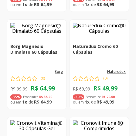
1
R$
64
,
99
1
R$
64
,
99
Borg Magnésio
Naturedux Cromo 60
Dimalato 60 Cápsulas
Cápsulas
borg
naturedux
(
0
)
(
0
)
R$
64
,
99
R$
49
,
99
R$
99
,
99
R$
69
,
99
Economize
R$
35
,
00
Economize
R$
20
,
00
-
35%
-
29%
1
R$
64
,
99
1
R$
49
,
99