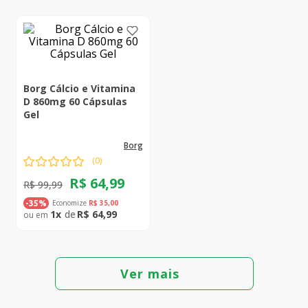
Borg Cálcio e Vitamina
D 860mg 60 Cápsulas
Gel
borg
(
0
)
R$
64
,
99
R$
99
,
99
Economize
R$
35
,
00
-
35%
1
R$
64
,
99