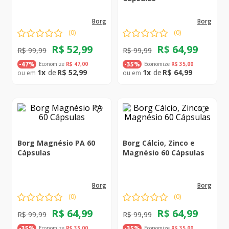
borg
borg
(
0
)
(
0
)
R$
52
,
99
R$
64
,
99
R$
99
,
99
R$
99
,
99
Economize
R$
47
,
00
Economize
R$
35
,
00
-
47%
-
35%
1
R$
52
,
99
1
R$
64
,
99
Borg Magnésio PA 60
Borg Cálcio, Zinco e
Cápsulas
Magnésio 60 Cápsulas
borg
borg
(
0
)
(
0
)
R$
64
,
99
R$
64
,
99
R$
99
,
99
R$
99
,
99
Economize
R$
35
,
00
Economize
R$
35
,
00
-
35%
-
35%