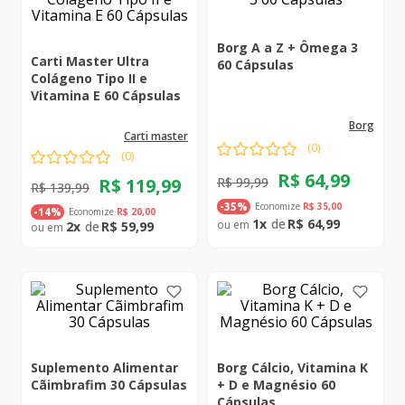
Borg A a Z + Ômega 3
Carti Master Ultra
60 Cápsulas
Colágeno Tipo II e
Vitamina E 60 Cápsulas
borg
carti master
(
0
)
(
0
)
R$
64
,
99
R$
119
,
99
R$
99
,
99
R$
139
,
99
Economize
R$
35
,
00
-
35%
Economize
R$
20
,
00
-
14%
1
R$
64
,
99
2
R$
59
,
99
Suplemento Alimentar
Borg Cálcio, Vitamina K
Cãimbrafim 30 Cápsulas
+ D e Magnésio 60
Cápsulas