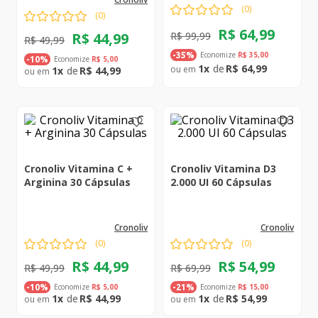
(
0
)
(
0
)
R$
64
,
99
R$
44
,
99
R$
99
,
99
R$
49
,
99
Economize
R$
35
,
00
-
35%
Economize
R$
5
,
00
-
10%
1
R$
64
,
99
1
R$
44
,
99
Cronoliv Vitamina C +
Cronoliv Vitamina D3
Arginina 30 Cápsulas
2.000 UI 60 Cápsulas
cronoliv
cronoliv
(
0
)
(
0
)
R$
44
,
99
R$
54
,
99
R$
49
,
99
R$
69
,
99
Economize
R$
5
,
00
Economize
R$
15
,
00
-
10%
-
21%
1
R$
44
,
99
1
R$
54
,
99