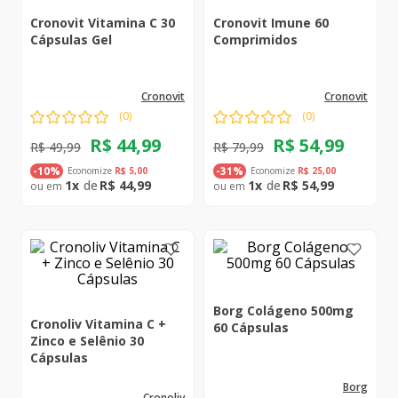
Cronovit Vitamina C 30
Cronovit Imune 60
Cápsulas Gel
Comprimidos
cronovit
cronovit
(
0
)
(
0
)
R$
44
,
99
R$
54
,
99
R$
49
,
99
R$
79
,
99
Economize
R$
5
,
00
Economize
R$
25
,
00
-
10%
-
31%
1
R$
44
,
99
1
R$
54
,
99
Borg Colágeno 500mg
Cronoliv Vitamina C +
60 Cápsulas
Zinco e Selênio 30
Cápsulas
borg
cronoliv