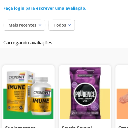
Faça login para escrever uma avaliação.
Mais recentes
Todos
Carregando avaliações…
Suplementos
Saude Sexual
Ort