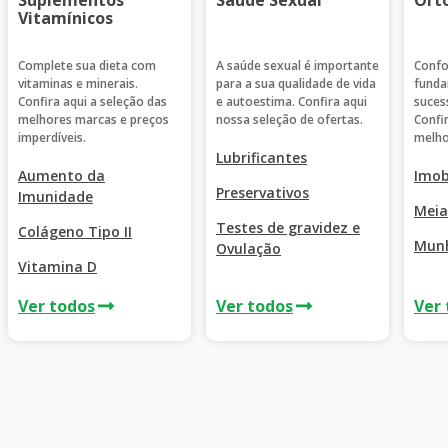
Vitamínicos
Complete sua dieta com
A saúde sexual é importante
Confo
vitaminas e minerais.
para a sua qualidade de vida
funda
Confira aqui a seleção das
e autoestima. Confira aqui
suces
melhores marcas e preços
nossa seleção de ofertas.
Confi
imperdíveis.
melho
Lubrificantes
Aumento da
Imob
Preservativos
Imunidade
Meia
Testes de gravidez e
Colágeno Tipo II
Munh
Ovulação
Vitamina D
Ver todos
Ver todos
Ver