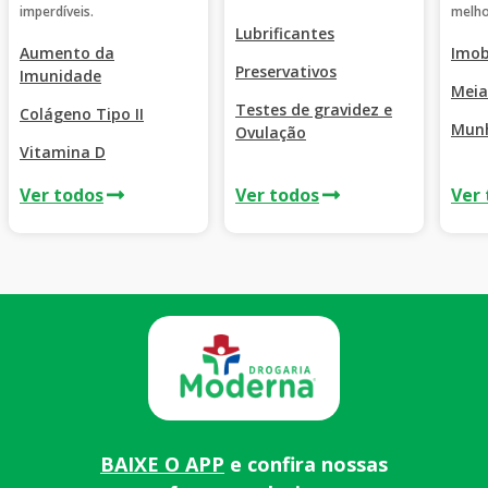
imperdíveis.
melho
Lubrificantes
Aumento da
Imob
Preservativos
Imunidade
Meia
Testes de gravidez e
Colágeno Tipo II
Munh
Ovulação
Vitamina D
Ver todos
Ver todos
Ver
BAIXE O APP
e confira nossas