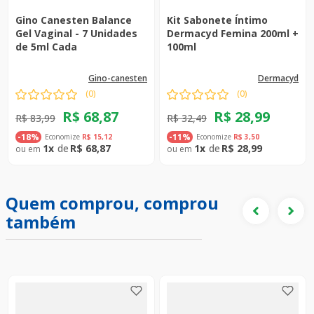
Gino Canesten Balance
Kit Sabonete Íntimo
Gel Vaginal - 7 Unidades
Dermacyd Femina 200ml +
de 5ml Cada
100ml
gino-canesten
dermacyd
(
0
)
(
0
)
R$
68
,
87
R$
28
,
99
R$
83
,
99
R$
32
,
49
Economize
R$
15
,
12
Economize
R$
3
,
50
-
18%
-
11%
1
R$
68
,
87
1
R$
28
,
99
Quem comprou, comprou
também