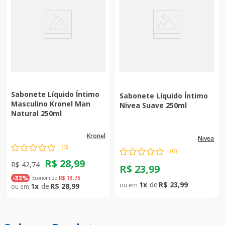
Sabonete Líquido Íntimo
Sabonete Líquido Íntimo
Masculino Kronel Man
Nivea Suave 250ml
Natural 250ml
kronel
nivea
(
0
)
(
0
)
R$
28
,
99
R$
42
,
74
R$
23
,
99
Economize
R$
13
,
75
-
32%
1
R$
23
,
99
1
R$
28
,
99