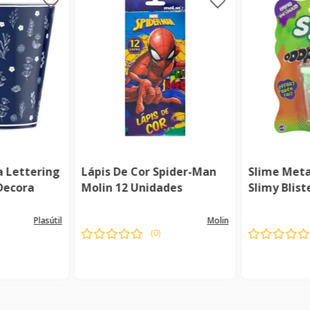
a Lettering
Lápis De Cor Spider-Man
Slime Meta
 Decora
Molin 12 Unidades
Slimy Blist
plasútil
molin
(
0
)
ível
Indisponível
Indi