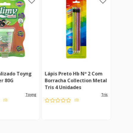
lizado Toyng
Lápis Preto Hb Nº 2 Com
Assade
er 80G
Borracha Collection Metal
Tampa 
Tris 4 Unidades
Sempr
toyng
tris
(
0
)
(
0
)
sponível
Indisponível