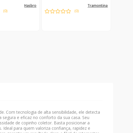
hasbro
tramontina
(
0
)
(
0
)
sponível
Indisponível
e. Com tecnologia de alta sensibilidade, ele detecta
 segura e eficaz no conforto da sua casa. Seu
sidade de copinho coletor. Basta posicionar a
. Ideal para quem valoriza confiança, rapidez e