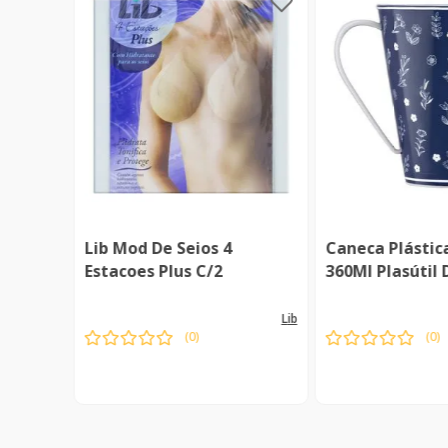
elo
molin
Lib Mod De Seios 4
Caneca Plástic
Estacoes Plus C/2
360Ml Plasútil
lib
(
0
)
(
0
)
l
Indisponível
Indispon