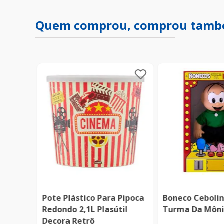
Quem comprou, comprou tam
e Mesa
Pote Plástico Para Pipoca
Boneco Cebolin
 500Ml
Redondo 2,1L Plasútil
Turma Da Môni
Decora Retrô