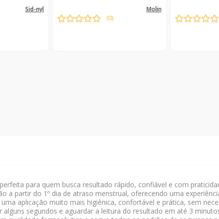
sid-nyl
molin
(
0
)
ível
Indisponível
Indi
perfeita para quem busca resultado rápido, confiável e com praticidad
a partir do 1º dia de atraso menstrual, oferecendo uma experiência
a aplicação muito mais higiênica, confortável e prática, sem neces
r alguns segundos e aguardar a leitura do resultado em até 3 minutos