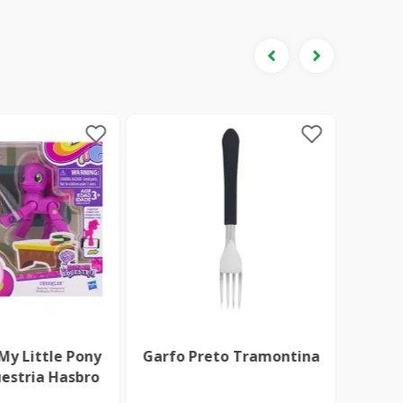
My Little Pony
Garfo Preto Tramontina
Assade
uestria Hasbro
Tampa 
Sempr