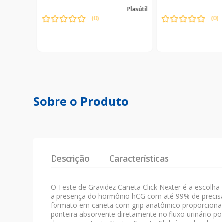
termolar
plasútil
(
0
)
(
0
)
l
Indisponível
Indispon
Sobre o Produto
Descrição
Características
O Teste de Gravidez Caneta Click Nexter é a escolha 
a presença do hormônio hCG com até 99% de precisão 
formato em caneta com grip anatômico proporciona um
ponteira absorvente diretamente no fluxo urinário po